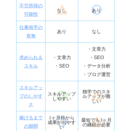
不労所得の
なし
あり
可能性
仕事相手の
あり
なし
有無
・文章力
求められる
・文章力
・SEO
スキル
・SEO
・データ分析
・ブログ運営
スキルアッ
独学でのスキ
スキルアップ
プのしやす
ルアップが難
しやすい
しい
さ
1ヶ月目から
稼げるまで
最短でも3ヶ月
成果が出やす
の継続が必要
の期間
い