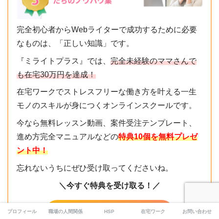
完全初心者からWebライターで成功するために必要
なものは、「正しい知識」です。
『ミライトプラス』では、
完全未経験のママさんで
も在宅30万円を達成！
在宅ワークでストレスフリーな働き方を叶える一生
モノのスキルが身につくオンラインスクールです。
今なら無料レッスン動画、案件受注テンプレート、
進め方完全マニュアルなどの
特典10個を無料プレゼ
ント中！
忘れないうちにぜひ受け取ってくださいね。
＼今すぐ特典を受け取る！／
Webライター基礎講座
プロフィール
職場の人間関係
HSP
在宅ワーク
お問い合わせ